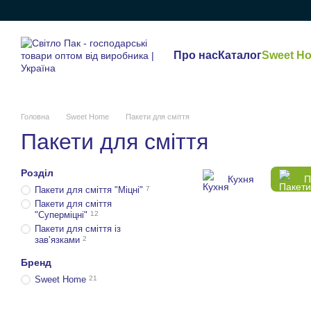
Перейти до основного контенту
Про нас
Каталог
Sweet H
Головна
Sweet Home
Пакети для сміття
Пакети для сміття
Розділ
Кухня
П
Пакети для сміття "Міцні"
7
Пакети для сміття
"Суперміцні"
12
Пакети для сміття із
завʼязками
2
Бренд
Sweet Home
21