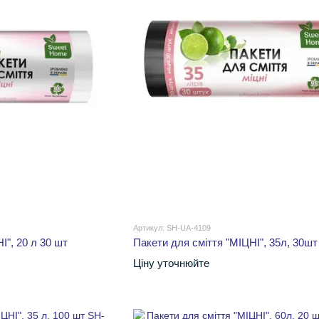
Артикул: SH-UA-4109
І", 20 л 30 шт
Пакети для сміття "МІЦНІ", 35л, 30шт
Ціну уточнюйте