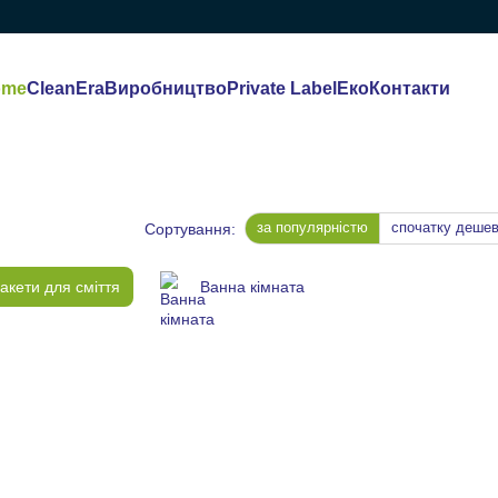
ome
CleanEra
Виробництво
Private Label
Еко
Контакти
за популярністю
спочатку деше
Сортування:
акети для сміття
Ванна кімната