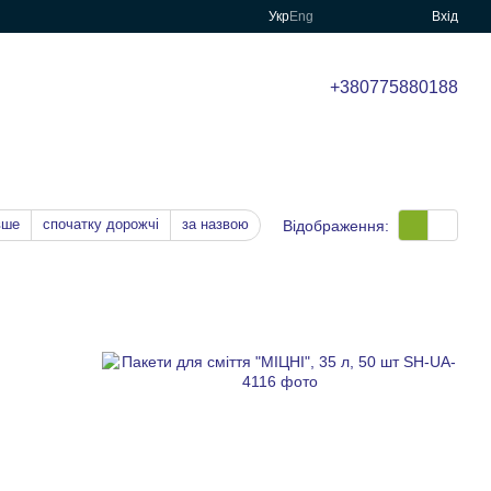
Укр
Eng
Вхід
+380775880188
вше
спочатку дорожчі
за назвою
Відображення: