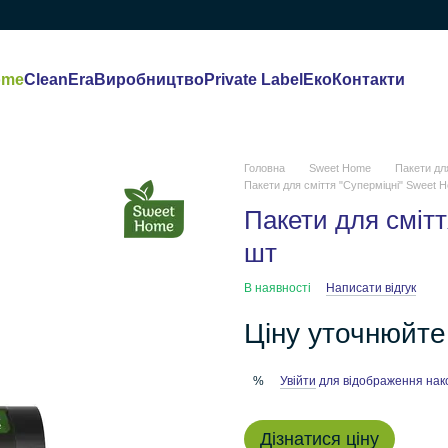
ome
CleanEra
Виробництво
Private Label
Еко
Контакти
Головна
Sweet Home
Пакети дл
Пакети для сміття "Суперміцні" Sweet 
Пакети для смітт
шт
В наявності
Написати відгук
Ціну уточнюйте
Увійти
для відображення нак
%
Дізнатися ціну