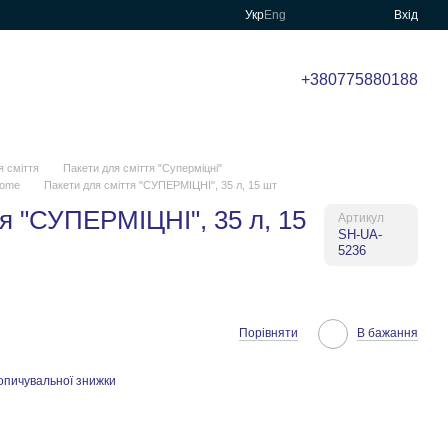
Укр
Eng
Вхід
+380775880188
я сміття
Пакети для сміття "Суперміцні"
Home
Пакети для сміття "СУПЕРМІЦНІ", 35 л, 15 шт
я "СУПЕРМІЦНІ", 35 л, 15
Артикул
SH-UA-
5236
Порівняти
В бажання
опичувальної знижки