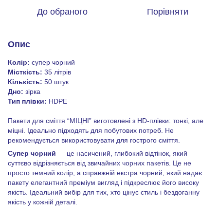
До обраного
Порівняти
Опис
Колір:
супер чорний
Місткість:
35 літрів
Кількість:
50 штук
Дно:
зірка
Тип плівки:
HDPE
Пакети для сміття “МІЦНІ” виготовлені з HD-плівки: тонкі, але
міцні. Ідеально підходять для побутових потреб. Не
рекомендується використовувати для гострого сміття.
Супер чорний
— це насичений, глибокий відтінок, який
суттєво відрізняється від звичайних чорних пакетів. Це не
просто темний колір, а справжній екстра чорний, який надає
пакету елегантний преміум вигляд і підкреслює його високу
якість. Ідеальний вибір для тих, хто цінує стиль і бездоганну
якість у кожній деталі.