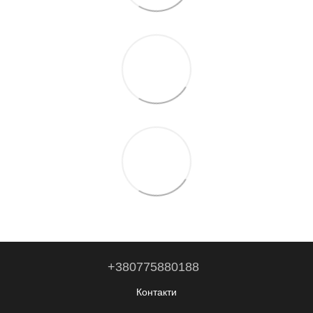
+380775880188
Контакти